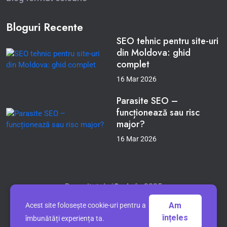
Bloguri Recente
SEO tehnic pentru site-uri
din Moldova: ghid
complet
16 Mar 2026
Parasite SEO –
funcționează sau risc
major?
16 Mar 2026
Dezvoltat de
iCode
în 2025
Servicii prestate de
SRL Ioneli Development
Am
Acest site folosește cookie-uri pentru a
Politica de confidențialitate
înțeles
îmbunătăți experiența ta.