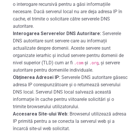
o interogare recursivă pentru a găsi informațiile
necesare. Dacă serverul local nu are deja adresa IP în
cache, el trimite o solicitare către serverele DNS
autoritare.
Interogarea Serverelor DNS Autoritare:
Serverele
DNS autoritare sunt servere care au informații
actualizate despre domenii. Aceste servere sunt
organizate ierarhic și includ servere pentru domenii de
nivel superior (TLD) cum ar fi
și
, și servere
.com
.org
autoritare pentru domeniile individuale.
Obținerea Adresei IP:
Serverele DNS autoritare găsesc
adresa IP corespunzătoare și o returnează serverului
DNS local. Serverul DNS local salvează această
informație în cache pentru viitoarele solicitări și o
trimite browserului utilizatorului.
Accesarea Site-ului Web:
Browserul utilizează adresa
IP primită pentru a se conecta la serverul web și a
încarcă site-ul web solicitat.