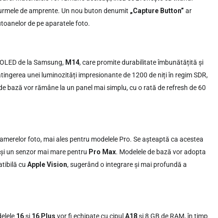
cu urmele de amprente. Un nou buton denumit
„Capture Button”
ar
butoanelor de pe aparatele foto.
e OLED de la Samsung,
M14
, care promite durabilitate îmbunătățită și
tingerea unei luminozități impresionante de 1200 de niți în regim SDR,
de bază vor rămâne la un panel mai simplu, cu o rată de refresh de 60
amerelor foto, mai ales pentru modelele Pro. Se așteaptă ca acestea
, și un senzor mai mare pentru
Pro Max
. Modelele de bază vor adopta
atibilă cu
Apple Vision
, sugerând o integrare și mai profundă a
delele
16
și
16 Plus
vor fi echipate cu cipul
A18
și 8 GB de RAM, în timp