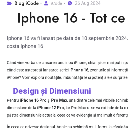
Blog iCode
26 Aug 2024
iCode
Iphone 16 - Tot ce 
Iphone 16 va fi lansat pe data de 10 septembrie 2024. 
costa Iphone 16
Când vine vorba de lansarea unui nou iPhone, chiar și cei mai puțin p
când este așteptată lansarea seriei
iPhone 16
, zvonurile și informaț
iPhone? Vom explora noutățile, îmbunătățirile și potențialele surprize 
Design și Dimensiuni
Pentru
iPhone 16 Pro
și
Pro Max
, una dintre cele mai vizibile schim
dimensiune de la
iPhone 12 Pro
, iar Pro Max-ul se va extinde de la o
păstra dimensiunile actuale, ceea ce va evidenția și mai mult diferențe
În ceea ce privește designul, Apple nu schimbă mult formula câștigăto