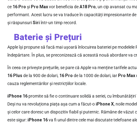
ce
16 Pro
și
Pro Max
vor beneficia de
A18 Pro
, un cip avansat cu m
performant. Acest lucru se va traduce în capacități impresionante d
și răspunsuri
Siri
într-un timp record.
Baterie și Prețuri
Apple își propune să facă mai ușoară înlocuirea bateriei pe modelele P
îndepărtare. În plus, se preconizează că această nouă abordare va cre
În ceea ce privește prețurile, se pare că Apple va menține tarifele act
16 Plus
de la 900 de dolari,
16 Pro
de la 1000 de dolari, iar
Pro Max
d
cauza reglementărilor și restricțiilor locale.
iPhone 16
promite să fie o continuare solidă a seriei, cu îmbunătățiri
Deși nu va revoluționa piața așa cum a făcut-o
iPhone X
, noile model
și celor care doresc un dispozitiv fiabil și puternic. Rămâne de văzut c
este sigur:
iPhone 16
va fi unul dintre cele mai discutate telefoane al