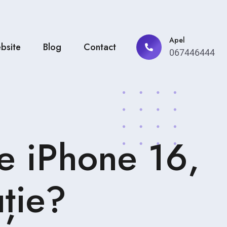
Apel
bsite
Blog
Contact
067446444
re iPhone 16,
uție?