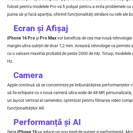
folosit pentru modelele Pro va fi polișat pentru a evita problemele 
putea să-și facă apariția, oferind funcționalități similare cu cele ale 
Ecran și Afișaj
iPhone 16 Pro
și
Pro Max
vor beneficia de cea mai nouă tehnologi
margini ultra-subțiri de doar 1,2 mm. Această tehnologie va permite a
cu o valoare maximă probabil de peste 2000 de niți. Totuși, modelele 
Hz.
Camera
Apple continuă să se concentreze pe îmbunătățirea performanțelor c
să fie echipate cu o nouă cameră ultra-wide de 48 MP, personalizată
un layout vertical al camerelor, optimizat pentru filmarea video comp
funcționalităților AR.
Performanță și AI
Seria
iPhone 16
va aduce un nou nivel de putere și performanță. Mo