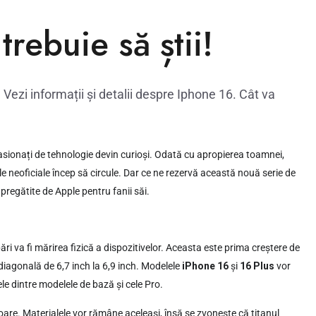
trebuie să știi!
Vezi informații și detalii despre Iphone 16. Cât va
asionați de tehnologie devin curioși. Odată cu apropierea toamnei,
iile neoficiale încep să circule. Dar ce ne rezervă această nouă serie de
pregătite de Apple pentru fanii săi.
bări va fi mărirea fizică a dispozitivelor. Aceasta este prima creștere de
 diagonală de 6,7 inch la 6,9 inch. Modelele
iPhone 16
și
16 Plus
vor
le dintre modelele de bază și cele Pro.
are. Materialele vor rămâne aceleași, însă se zvonește că titanul