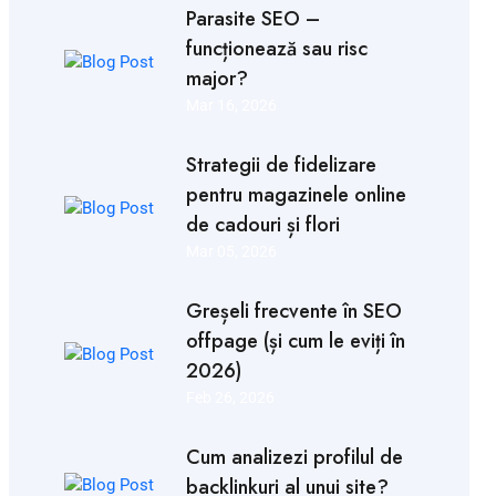
Parasite SEO –
funcționează sau risc
major?
Mar 16, 2026
Strategii de fidelizare
pentru magazinele online
de cadouri și flori
Mar 05, 2026
Greșeli frecvente în SEO
offpage (și cum le eviți în
2026)
Feb 26, 2026
Cum analizezi profilul de
backlinkuri al unui site?