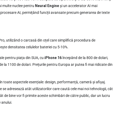
ai multe nuclee pentru
Neural Engine
și un accelerator AI mai
e procesare AI, permițând funcții avansate precum generarea de texte
ro, utilizând o carcasă din oțel care simplifică procedura de
ște densitatea celulelor bateriei cu 5-10%.
uale pentru piața din SUA, cu
iPhone 16
începând de la 800 de dolari,
e la 1100 de dolari. Prețurile pentru Europa ar putea fi mai ridicate din
 în toate aspectele esențiale: design, performanță, cameră și afișaj.
e se adresează atât utilizatorilor care caută cele mai noi tehnologii, cât
ât de bine vor fi primite aceste schimbări de către public, dar un lucru
e anului.