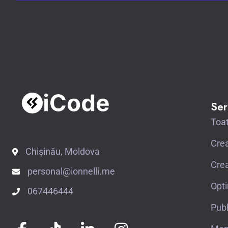
Ser
Toat
Crea
Chișinău, Moldova
Crea
personal@ionnelli.me
Opt
067446444
Publ