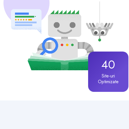
40
Site-uri
Optimizate