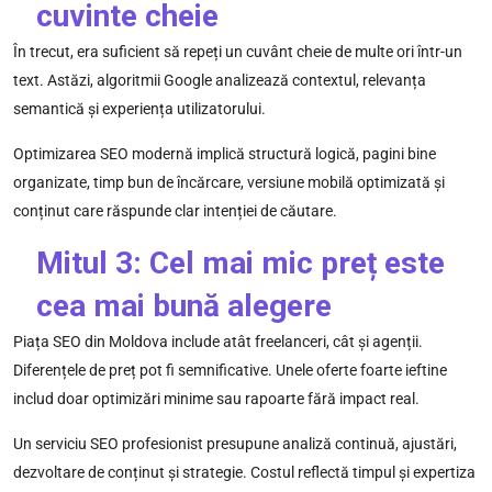
cuvinte cheie
În trecut, era suficient să repeți un cuvânt cheie de multe ori într-un
text. Astăzi, algoritmii Google analizează contextul, relevanța
semantică și experiența utilizatorului.
Optimizarea SEO modernă implică structură logică, pagini bine
organizate, timp bun de încărcare, versiune mobilă optimizată și
conținut care răspunde clar intenției de căutare.
Mitul 3: Cel mai mic preț este
cea mai bună alegere
Piața SEO din Moldova include atât freelanceri, cât și agenții.
Diferențele de preț pot fi semnificative. Unele oferte foarte ieftine
includ doar optimizări minime sau rapoarte fără impact real.
Un serviciu SEO profesionist presupune analiză continuă, ajustări,
dezvoltare de conținut și strategie. Costul reflectă timpul și expertiza