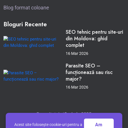
Blog format coloane
Bloguri Recente
SEO tehnic pentru site-uri
din Moldova: ghid
complet
16 Mar 2026
Parasite SEO –
funcționează sau risc
major?
16 Mar 2026
Dezvoltat de
iCode
în 2025
Servicii prestate de
SRL Ioneli Development
Am
Acest site folosește cookie-uri pentru a