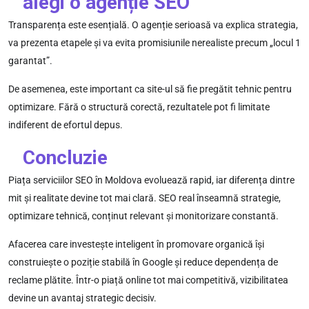
alegi o agenție SEO
Transparența este esențială. O agenție serioasă va explica strategia,
va prezenta etapele și va evita promisiunile nerealiste precum „locul 1
garantat”.
De asemenea, este important ca site-ul să fie pregătit tehnic pentru
optimizare. Fără o structură corectă, rezultatele pot fi limitate
indiferent de efortul depus.
Concluzie
Piața serviciilor SEO în Moldova evoluează rapid, iar diferența dintre
mit și realitate devine tot mai clară. SEO real înseamnă strategie,
optimizare tehnică, conținut relevant și monitorizare constantă.
Afacerea care investește inteligent în promovare organică își
construiește o poziție stabilă în Google și reduce dependența de
reclame plătite. Într-o piață online tot mai competitivă, vizibilitatea
devine un avantaj strategic decisiv.