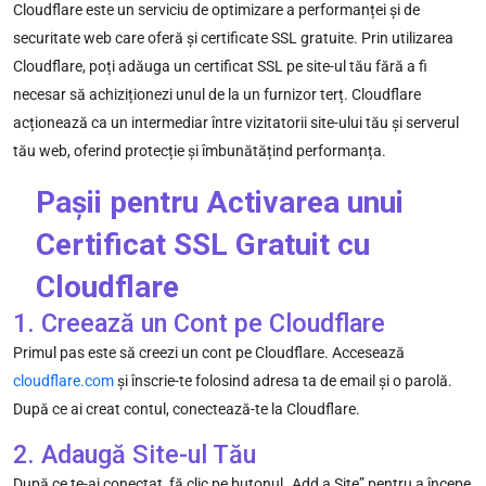
Cloudflare este un serviciu de optimizare a performanței și de
securitate web care oferă și certificate SSL gratuite. Prin utilizarea
Cloudflare, poți adăuga un certificat SSL pe site-ul tău fără a fi
necesar să achiziționezi unul de la un furnizor terț. Cloudflare
acționează ca un intermediar între vizitatorii site-ului tău și serverul
tău web, oferind protecție și îmbunătățind performanța.
Pașii pentru Activarea unui
Certificat SSL Gratuit cu
Cloudflare
1. Creează un Cont pe Cloudflare
Primul pas este să creezi un cont pe Cloudflare. Accesează
cloudflare.com
și înscrie-te folosind adresa ta de email și o parolă.
După ce ai creat contul, conectează-te la Cloudflare.
2. Adaugă Site-ul Tău
După ce te-ai conectat, fă clic pe butonul „Add a Site” pentru a începe