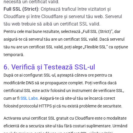
necesită un certificat valid.
Full SSL (Strict)
: Criptează traficul între vizitatori și
Cloudflare și între Cloudflare și serverul tău web. Serverul
tău web trebuie să aibă un certificat SSL valid.
Pentru cele mai bune rezultate, selectează „Full SSL (Strict)”, dar
asigură-te că serverul tău are un certificat SSL valid. Dacă serverul
tău nu are un certificat SSL valid, poți alege „Flexible SSL” ca opțiune
temporară.
6. Verifică și Testează SSL-ul
După ce ai configurat SSL-ul, așteaptă câteva ore pentru ca
modificările DNS să se propagueze complet. Poți verifica dacă
certificatul SSL este activ folosind un instrument de verificare SSL,
cum ar fi
SSL Labs
. Asigură-te că site-ul tău se încarcă corect
folosind protocolul HTTPS și că nu există probleme de securitate.
Activarea unui certificat SSL gratuit cu Cloudflare este o modalitate
eficientă de a securiza site-ul tău fără costuri suplimentare. Urmând