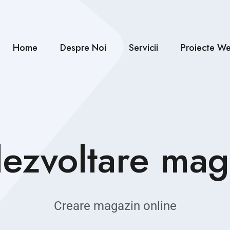
Home
Despre Noi
Servicii
Proiecte We
Crearea Aplicatiilor Mobile
Creare magazin online
Mentenanță Website
Web Hosting și domenii
Publicitate Youtube
dezvoltare mag
Creare magazin online