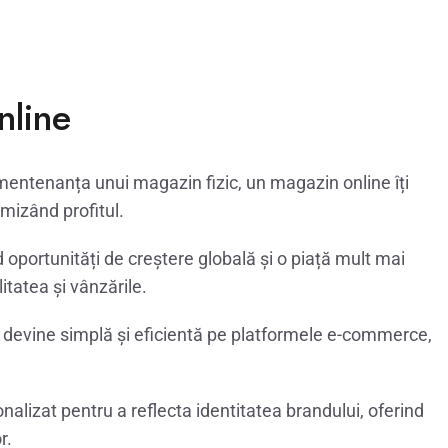
nline
și mentenanța unui magazin fizic, un magazin online îți
mizând profitul.
 oportunități de creștere globală și o piață mult mai
itatea și vânzările.
or devine simplă și eficientă pe platformele e-commerce,
.
alizat pentru a reflecta identitatea brandului, oferind
r.