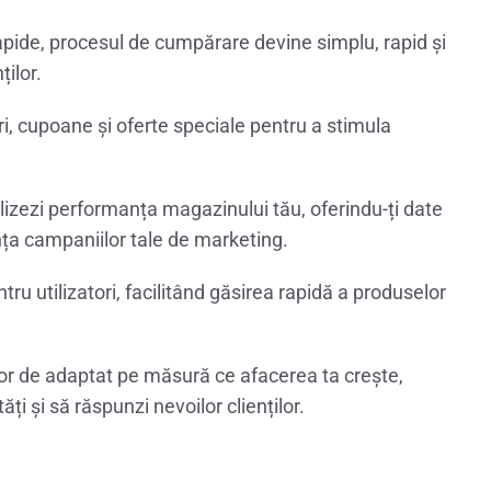
apide, procesul de cumpărare devine simplu, rapid și
ților.
ri, cupoane și oferte speciale pentru a stimula
alizezi performanța magazinului tău, oferindu-ți date
nța campaniilor tale de marketing.
ru utilizatori, facilitând găsirea rapidă a produselor
or de adaptat pe măsură ce afacerea ta crește,
ți și să răspunzi nevoilor clienților.