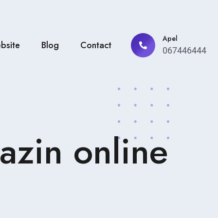
Apel
bsite
Blog
Contact
067446444
azin online