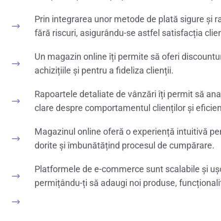
Prin integrarea unor metode de plată sigure și r
fără riscuri, asigurându-se astfel satisfacția clien
Un magazin online îți permite să oferi discountu
achizițiile și pentru a fideliza clienții.
Rapoartele detaliate de vânzări îți permit să an
clare despre comportamentul clienților și eficie
Magazinul online oferă o experiență intuitivă pent
dorite și îmbunătățind procesul de cumpărare.
Platformele de e-commerce sunt scalabile și uș
permițându-ți să adaugi noi produse, funcționalită