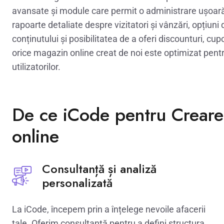
avansate și module care permit o administrare ușoară a
rapoarte detaliate despre vizitatori și vânzări, opțiun
conținutului și posibilitatea de a oferi discounturi, c
orice magazin online creat de noi este optimizat pentru
utilizatorilor.
De ce iCode pentru Creare
online
Consultanță și analiză
personalizată
La iCode, începem prin a înțelege nevoile afacerii
tale. Oferim consultanță pentru a defini structura