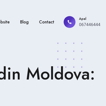
Apel
bsite
Blog
Contact
067446444
 din Moldova: