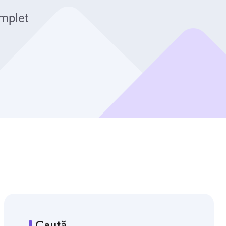
omplet
Caută