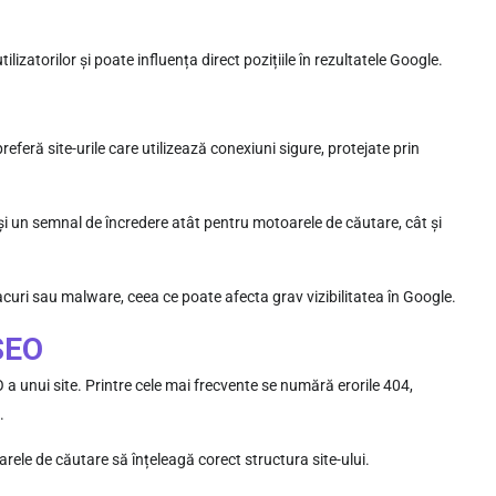
izatorilor și poate influența direct pozițiile în rezultatele Google.
eferă site-urile care utilizează conexiuni sigure, protejate prin
e și un semnal de încredere atât pentru motoarele de căutare, cât și
atacuri sau malware, ceea ce poate afecta grav vizibilitatea în Google.
 SEO
unui site. Printre cele mai frecvente se numără erorile 404,
.
rele de căutare să înțeleagă corect structura site-ului.