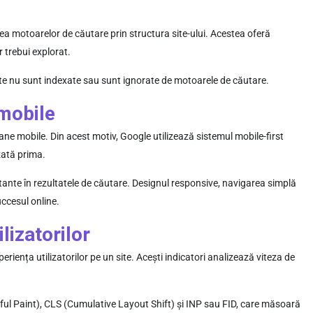
ea motoarelor de căutare prin structura site-ului. Acestea oferă
r trebui explorat.
nte nu sunt indexate sau sunt ignorate de motoarele de căutare.
 mobile
oane mobile. Din acest motiv, Google utilizează sistemul mobile-first
zată prima.
tante în rezultatele de căutare. Designul responsive, navigarea simplă
uccesul online.
lizatorilor
riența utilizatorilor pe un site. Acești indicatori analizează viteza de
ful Paint), CLS (Cumulative Layout Shift) și INP sau FID, care măsoară