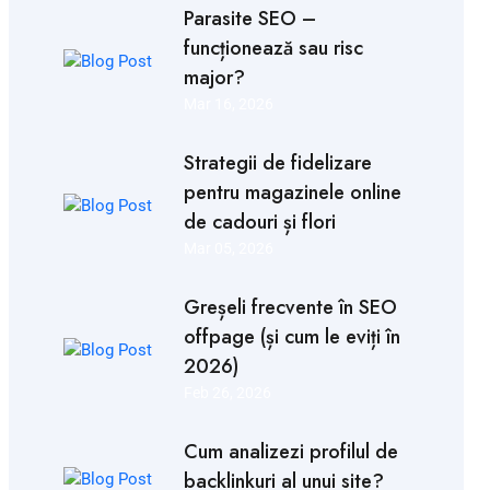
Parasite SEO –
funcționează sau risc
major?
Mar 16, 2026
Strategii de fidelizare
pentru magazinele online
de cadouri și flori
Mar 05, 2026
Greșeli frecvente în SEO
offpage (și cum le eviți în
2026)
Feb 26, 2026
Cum analizezi profilul de
backlinkuri al unui site?