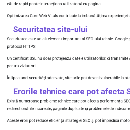
cât de rapid poate interacționa utilizatorul cu pagina.
Optimizarea Core Web Vitals contribuie la îmbunătățirea experienței util
Securitatea site-ului
Securitatea este un alt element important al SEO-ului tehnic. Google pr
protocol HTTPS.
Un certificat SSL nu doar protejează datele utilizatorilor, ci transmit
pentru vizitatori.
În lipsa unei securități adecvate, site-urile pot deveni vulnerabile la 
Erorile tehnice care pot afecta
Există numeroase probleme tehnice care pot afecta performanța SEO a 
redirecționările incorecte, paginile duplicate și problemele de indexare
Aceste erori pot reduce eficiența strategiei SEO și pot împiedica motoa