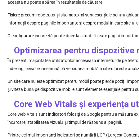
aceasta nu poate apărea în rezultatele de căutare.
Fișiere precum robots.txt și sitemap.xml sunt esențiale pentru ghidar
informații despre paginile importante și despre modul în care site-ul a
O configurare incorectă poate duce la situații în care pagini importa
Optimizarea pentru dispozitive
În prezent, majoritatea utilizatorilor accesează internetul de pe telef
indexing, ceea ce înseamnă că versiunea mobilă a site-ului este anali
Un site care nu este optimizat pentru mobil poate pierde poziții impor
și viteza bună pe dispozitive mobile sunt elemente esențiale pentru s
Core Web Vitals și experiența uti
Core Web Vitals sunt indicatori folosiți de Google pentru a măsura expe
încărcare, stabilitatea vizuală și timpul de răspuns al paginii.
Printre cei mai importanți indicatori se numără LCP (Largest Content