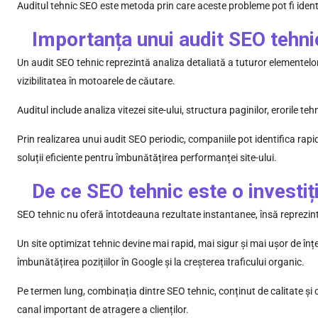
Auditul tehnic SEO este metoda prin care aceste probleme pot fi identifi
Importanța unui audit SEO tehni
Un audit SEO tehnic reprezintă analiza detaliată a tuturor elementelor
vizibilitatea în motoarele de căutare.
Auditul include analiza vitezei site-ului, structura paginilor, erorile teh
Prin realizarea unui audit SEO periodic, companiile pot identifica ra
soluții eficiente pentru îmbunătățirea performanței site-ului.
De ce SEO tehnic este o investiț
SEO tehnic nu oferă întotdeauna rezultate instantanee, însă reprezintă
Un site optimizat tehnic devine mai rapid, mai sigur și mai ușor de în
îmbunătățirea pozițiilor în Google și la creșterea traficului organic.
Pe termen lung, combinația dintre SEO tehnic, conținut de calitate și o
canal important de atragere a clienților.