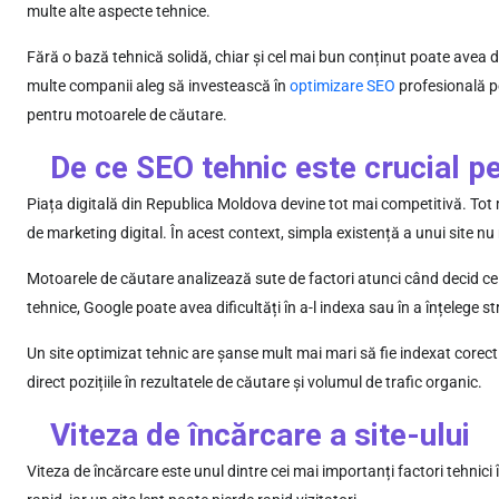
multe alte aspecte tehnice.
Fără o bază tehnică solidă, chiar și cel mai bun conținut poate avea di
multe companii aleg să investească în
optimizare SEO
profesională pe
pentru motoarele de căutare.
De ce SEO tehnic este crucial pe
Piața digitală din Republica Moldova devine tot mai competitivă. Tot m
de marketing digital. În acest context, simpla existență a unui site nu m
Motoarele de căutare analizează sute de factori atunci când decid ce 
tehnice, Google poate avea dificultăți în a-l indexa sau în a înțelege s
Un site optimizat tehnic are șanse mult mai mari să fie indexat corect 
direct pozițiile în rezultatele de căutare și volumul de trafic organic.
Viteza de încărcare a site-ului
Viteza de încărcare este unul dintre cei mai importanți factori tehnici