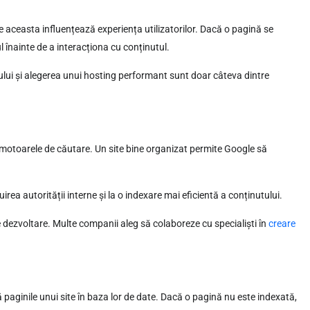
ce aceasta influențează experiența utilizatorilor. Dacă o pagină se
l înainte de a interacționa cu conținutul.
e-ului și alegerea unui hosting performant sunt doar câteva dintre
ru motoarele de căutare. Un site bine organizat permite Google să
buirea autorității interne și la o indexare mai eficientă a conținutului.
e dezvoltare. Multe companii aleg să colaboreze cu specialiști în
creare
aginile unui site în baza lor de date. Dacă o pagină nu este indexată,