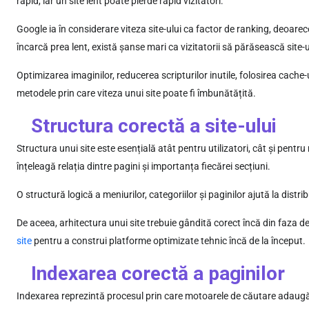
rapid, iar un site lent poate pierde rapid vizitatori.
Google ia în considerare viteza site-ului ca factor de ranking, deoare
încarcă prea lent, există șanse mari ca vizitatorii să părăsească site-u
Optimizarea imaginilor, reducerea scripturilor inutile, folosirea cach
metodele prin care viteza unui site poate fi îmbunătățită.
Structura corectă a site-ului
Structura unui site este esențială atât pentru utilizatori, cât și pent
înțeleagă relația dintre pagini și importanța fiecărei secțiuni.
O structură logică a meniurilor, categoriilor și paginilor ajută la distri
De aceea, arhitectura unui site trebuie gândită corect încă din faza d
site
pentru a construi platforme optimizate tehnic încă de la început.
Indexarea corectă a paginilor
Indexarea reprezintă procesul prin care motoarele de căutare adaugă p