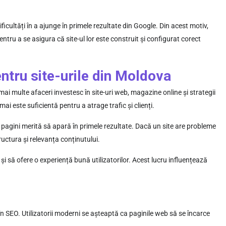
ficultăți în a ajunge în primele rezultate din Google. Din acest motiv,
ntru a se asigura că site-ul lor este construit și configurat corect
ntru site-urile din Moldova
ai multe afaceri investesc în site-uri web, magazine online și strategii
ai este suficientă pentru a atrage trafic și clienți.
pagini merită să apară în primele rezultate. Dacă un site are probleme
tructura și relevanța conținutului.
și să ofere o experiență bună utilizatorilor. Acest lucru influențează
 în SEO. Utilizatorii moderni se așteaptă ca paginile web să se încarce