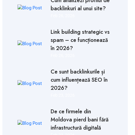
Cum analizezi profilul de
backlinkuri al unui site?
Feb 26, 2026
Link building strategic vs
spam – ce funcționează
în 2026?
Feb 26, 2026
Ce sunt backlinkurile și
cum influențează SEO în
2026?
Feb 23, 2026
De ce firmele din
Moldova pierd bani fără
infrastructură digitală