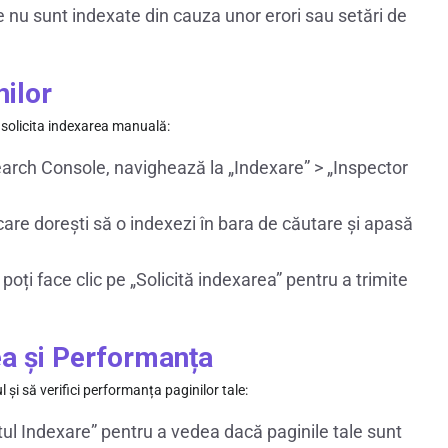
re nu sunt indexate din cauza unor erori sau setări de
nilor
i solicita indexarea manuală:
arch Console, navighează la „Indexare” > „Inspector
care dorești să o indexezi în bara de căutare și apasă
oți face clic pe „Solicită indexarea” pentru a trimite
ea și Performanța
 și să verifici performanța paginilor tale:
tul Indexare” pentru a vedea dacă paginile tale sunt