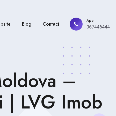
Apel
bsite
Blog
Contact
067446444
Moldova –
i | LVG Imob