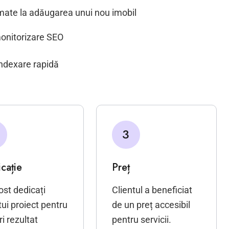
mate la adăugarea unui nou imobil
onitorizare SEO
indexare rapidă
3
cație
Preț
st dedicați
Clientul a beneficiat
ui proiect pentru
de un preț accesibil
ri rezultat
pentru servicii.