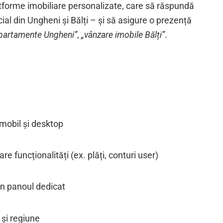
latforme imobiliare personalizate, care să răspundă
cial din Ungheni și Bălți – și să asigure o prezență
partamente Ungheni”
,
„vânzare imobile Bălți”
.
mobil și desktop
re funcționalități (ex. plăți, conturi user)
in panoul dedicat
 și regiune