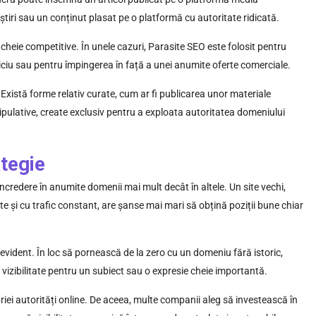
știri sau un conținut plasat pe o platformă cu autoritate ridicată.
 cheie competitive. În unele cazuri, Parasite SEO este folosit pentru
viciu sau pentru împingerea în față a unei anumite oferte comerciale.
 Există forme relativ curate, cum ar fi publicarea unor materiale
ipulative, create exclusiv pentru a exploata autoritatea domeniului
tegie
ncredere în anumite domenii mai mult decât în altele. Un site vechi,
ate și cu trafic constant, are șanse mai mari să obțină poziții bune chiar
evident. În loc să pornească de la zero cu un domeniu fără istoric,
vizibilitate pentru un subiect sau o expresie cheie importantă.
iei autorități online. De aceea, multe companii aleg să investească în