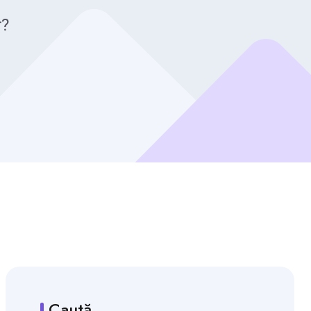
r?
Caută