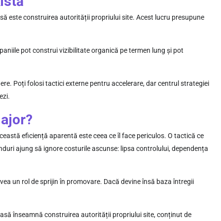
istă
asă este construirea autorității propriului site. Acest lucru presupune
paniile pot construi vizibilitate organică pe termen lung și pot
re. Poți folosi tactici externe pentru accelerare, dar centrul strategiei
ezi.
major?
astă eficiență aparentă este ceea ce îl face periculos. O tactică ce
nduri ajung să ignore costurile ascunse: lipsa controlului, dependența
avea un rol de sprijin în promovare. Dacă devine însă baza întregii
asă înseamnă construirea autorității propriului site, conținut de