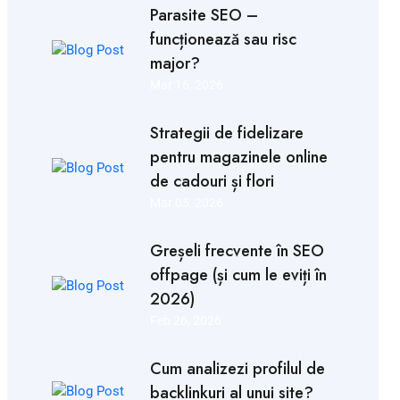
Parasite SEO –
funcționează sau risc
major?
Mar 16, 2026
Strategii de fidelizare
pentru magazinele online
de cadouri și flori
Mar 05, 2026
Greșeli frecvente în SEO
offpage (și cum le eviți în
2026)
Feb 26, 2026
Cum analizezi profilul de
backlinkuri al unui site?