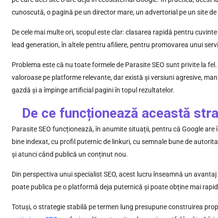
cunoscută, o pagină pe un director mare, un advertorial pe un site de 
De cele mai multe ori, scopul este clar: clasarea rapidă pentru cuvinte
lead generation, în altele pentru afiliere, pentru promovarea unui ser
Problema este că nu toate formele de Parasite SEO sunt privite la fel.
valoroase pe platforme relevante, dar există și versiuni agresive, man
gazdă și a împinge artificial pagini în topul rezultatelor.
De ce funcționează această stra
Parasite SEO funcționează, în anumite situații, pentru că Google are î
bine indexat, cu profil puternic de linkuri, cu semnale bune de autorit
și atunci când publică un conținut nou.
Din perspectiva unui specialist SEO, acest lucru înseamnă un avantaj 
poate publica pe o platformă deja puternică și poate obține mai rapid 
Totuși, o strategie stabilă pe termen lung presupune construirea propr