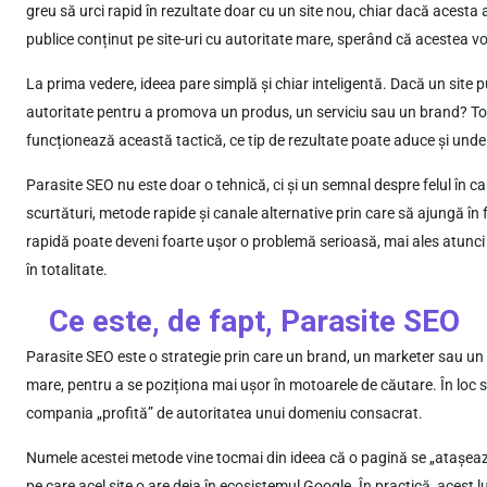
greu să urci rapid în rezultate doar cu un site nou, chiar dacă acesta 
publice conținut pe site-uri cu autoritate mare, sperând că acestea 
La prima vedere, ideea pare simplă și chiar inteligentă. Dacă un site p
autoritate pentru a promova un produs, un serviciu sau un brand? To
funcționează această tactică, ce tip de rezultate poate aduce și unde 
Parasite SEO nu este doar o tehnică, ci și un semnal despre felul în 
scurtături, metode rapide și canale alternative prin care să ajungă în f
rapidă poate deveni foarte ușor o problemă serioasă, mai ales atunci c
în totalitate.
Ce este, de fapt, Parasite SEO
Parasite SEO este o strategie prin care un brand, un marketer sau un af
mare, pentru a se poziționa mai ușor în motoarele de căutare. În loc 
compania „profită” de autoritatea unui domeniu consacrat.
Numele acestei metode vine tocmai din ideea că o pagină se „atașează
pe care acel site o are deja în ecosistemul Google. În practică, acest