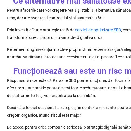
Ce alternative mai sănătoase ex
Pentru afacerile care vor creștere reală și stabilă, alternativa sănăto
timp, dar are avantajul controlului și al sustenabilității.
Prin investiția într-o strategie reală de
servicii de optimizare SEO
, com
transforma site-ul propriu într-un activ digital valoros.
Pe termen lung, investiția în active proprii rămâne cea mai sigură alege
ar trebui să rămână întotdeauna ecosistemul digital pe care îl control
Funcționează sau este un risc 
Răspunsul sincer este că Parasite SEO poate funcționa, dar tocmai ace
oferă rezultate rapide poate deveni foarte seducătoare, iar multe bra
de platforme terțe și vulnerabilitatea la schimbări.
Dacă este folosit ocazional, strategic și în contexte relevante, poate 
creșteri organice, atunci riscul este major.
De aceea, pentru orice companie serioasă, o strategie digitală sănăto