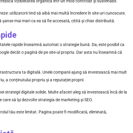
 crească vizibilitatea organică într-un mod controlat și sustenabil.
ze: utilizatorii tind să aibă mai multă încredere în site-uri cunoscute.
anse mai mari ca ea să fie accesată, citită și chiar distribuită.
apide
ltatele rapide înseamnă automat o strategie bună. Da, este posibil ca
oogle decât o pagină de pe site-ul propriu. Dar asta nu înseamnă că
frastructura ta digitală. Unele companii ajung să investească mai mult
u, a conținutului propriu și a reputației proprii.
 strategii digitale solide. Multe afaceri aleg să investească încă de la
 care să își dezvolte strategia de marketing și SEO.
rolul tău este limitat. Pagina poate fi modificată, eliminată,