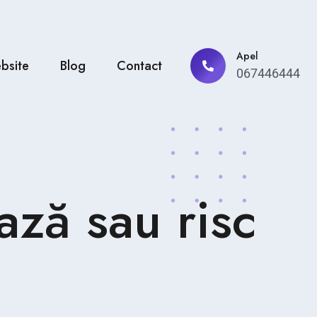
Apel
bsite
Blog
Contact
067446444
ază sau risc