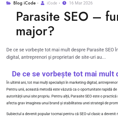
Blog iCode
16 Mar 2026
iCode
Parasite SEO – fu
major?
De ce se vorbește tot mai mult despre Parasite SEO În u
digital, antreprenori și proprietari de site-uri au...
De ce se vorbește tot mai mult
În ultimii ani, tot mai mulți specialiști în marketing digital, antrepren
Pentru unii, această metodă este văzută ca o oportunitate rapidă de a o
autorității unui site propriu. Pentru alții, Parasite SEO este o practi
afecta grav imaginea unui brand și stabilitatea unei strategii de pro
Subiectul a devenit popular tocmai pentru că SEO-ul clasic a devenit ma