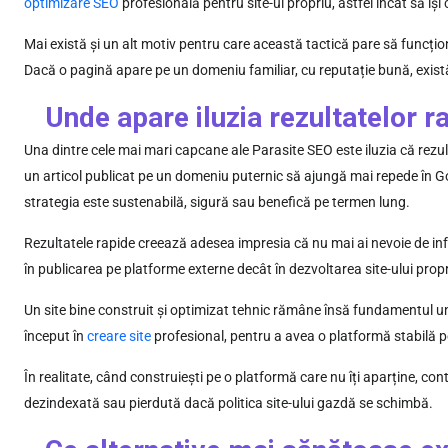
optimizare SEO
profesională pentru site-ul propriu, astfel încât să își
Mai există și un alt motiv pentru care această tactică pare să funcțione
Dacă o pagină apare pe un domeniu familiar, cu reputație bună, există ș
Unde apare iluzia rezultatelor r
Una dintre cele mai mari capcane ale Parasite SEO este iluzia că rezu
un articol publicat pe un domeniu puternic să ajungă mai repede în G
strategia este sustenabilă, sigură sau benefică pe termen lung.
Rezultatele rapide creează adesea impresia că nu mai ai nevoie de in
în publicarea pe platforme externe decât în dezvoltarea site-ului propri
Un site bine construit și optimizat tehnic rămâne însă fundamentul unei
început în
creare site
profesional, pentru a avea o platformă stabilă pe
În realitate, când construiești pe o platformă care nu îți aparține, cont
dezindexată sau pierdută dacă politica site-ului gazdă se schimbă.