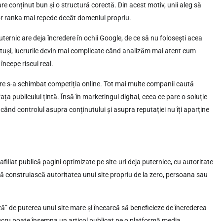
are conținut bun și o structură corectă. Din acest motiv, unii aleg să
vor ranka mai repede decât domeniul propriu.
uternic are deja încredere în ochii Google, de ce să nu folosești acea
tuși, lucrurile devin mai complicate când analizăm mai atent cum
începe riscul real.
care s-a schimbat competiția online. Tot mai multe companii caută
ața publicului țintă. Însă în marketingul digital, ceea ce pare o soluție
ând controlul asupra conținutului și asupra reputației nu îți aparține
iliat publică pagini optimizate pe site-uri deja puternice, cu autoritate
să construiască autoritatea unui site propriu de la zero, persoana sau
” de puterea unui site mare și încearcă să beneficieze de încrederea
 lucru poate însemna un articol publicat pe o platformă media